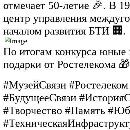
отмечает 50-летие 🎉. В 1
центр управления междуг
началом развития БТИ 🏢.
По итогам конкурса юные
подарки от Ростелекома 🎁
#МузейСвязи #Ростелеком
#БудущееСвязи #ИсторияС
#Творчество #Память #Ю
#ТехническаяИнфраструкт